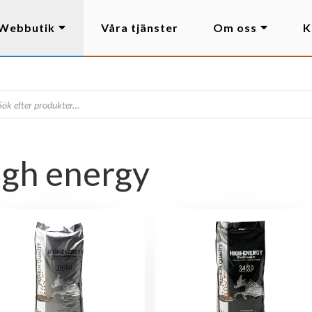
Webbutik
Våra tjänster
Om oss
K
igh energy