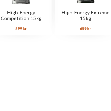
High-Energy
High-Energy Extreme
Competition 15kg
15kg
599
kr
659
kr