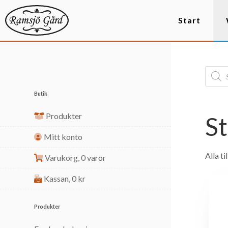
Start
Butik
Produkter
St
Mitt konto
Alla t
Varukorg,
0 varor
Kassan,
0
kr
Produkter