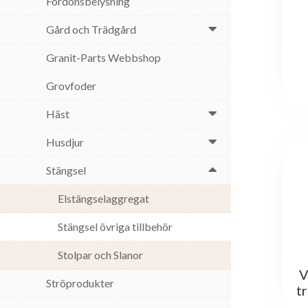
Fordonsbelysning
Gård och Trädgård
Granit-Parts Webbshop
Grovfoder
Häst
Husdjur
Stängsel
Elstängselaggregat
Stängsel övriga tillbehör
Stolpar och Slanor
V
Ströprodukter
t