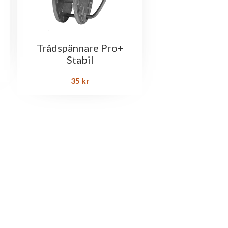
T
Trådspännare Pro+
Stabil
35
kr