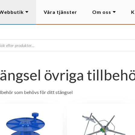
Webbutik
Våra tjänster
Om oss
K
ängsel övriga tillbeh
illbehör som behövs för ditt stängsel