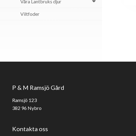
Våra Lantbruks djur
Viltfoder
P & M Ramsjö Gård
Ramsjö 123
382 96 Nybro
Kontakta oss