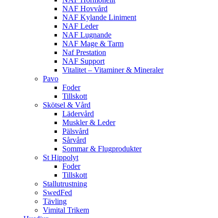
NAF Hovvård
NAF Kylande Liniment
NAF Leder
NAF Lugnande
NAF Mage & Tarm
Naf Prestation
NAF Support
Vitalitet – Vitaminer & Mineraler
Pavo
Foder
Tillskott
Skötsel & Vård
Lädervård
Muskler & Leder
Pälsvård
Sårvård
Sommar & Flugprodukter
St Hippolyt
Foder
Tillskott
Stallutrustning
SwedFed
Tävling
Vimital Trikem