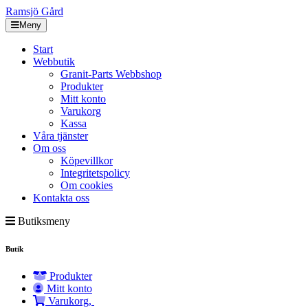
Ramsjö Gård
Meny
Start
Webbutik
Granit-Parts Webbshop
Produkter
Mitt konto
Varukorg
Kassa
Våra tjänster
Om oss
Köpevillkor
Integritetspolicy
Om cookies
Kontakta oss
Butiksmeny
Butik
Produkter
Mitt konto
Varukorg,