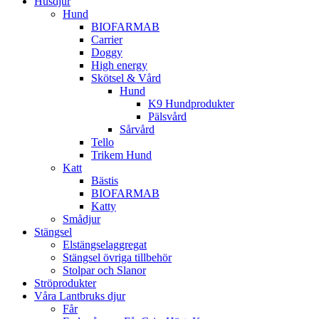
Husdjur
Hund
BIOFARMAB
Carrier
Doggy
High energy
Skötsel & Vård
Hund
K9 Hundprodukter
Pälsvård
Sårvård
Tello
Trikem Hund
Katt
Bästis
BIOFARMAB
Katty
Smådjur
Stängsel
Elstängselaggregat
Stängsel övriga tillbehör
Stolpar och Slanor
Ströprodukter
Våra Lantbruks djur
Får