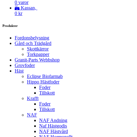
0 varor
Kassan,
0
kr
Produkter
Fordonsbelysning
Gård och Trädgård
Skottkärror
Torkpapper
Granit-Parts Webbshop
Grovfoder
Häst
Eclipse Biofarmab
Hippo Hästfoder
Foder
Tillskott
Krafft
Foder
Tillskott
NAF
NAF Andning
Naf Hästgodis
NAF Hästvård
NAF Hormonellt