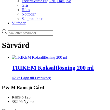
Foderråvaror Får,Gris ,Häst ,Ko
Gris
Höns
Nötfoder
Saltprodukter
Viltfoder
Products
search
Sårvård
TRIKEM Koksaltlösning 200 ml
42
kr
Lägg till i varukorg
P & M Ramsjö Gård
Ramsjö 123
382 96 Nybro