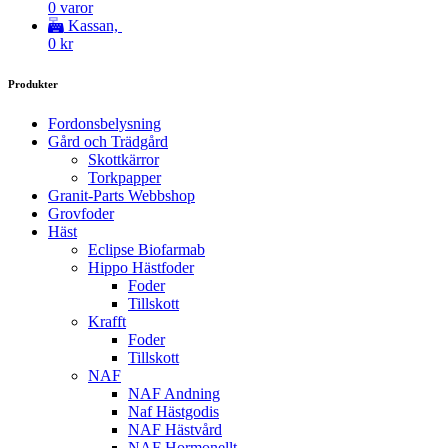
0 varor
Kassan,
0
kr
Produkter
Fordonsbelysning
Gård och Trädgård
Skottkärror
Torkpapper
Granit-Parts Webbshop
Grovfoder
Häst
Eclipse Biofarmab
Hippo Hästfoder
Foder
Tillskott
Krafft
Foder
Tillskott
NAF
NAF Andning
Naf Hästgodis
NAF Hästvård
NAF Hormonellt