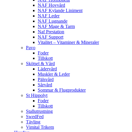
NAF Hovvård
NAF Kylande Liniment
NAF Leder
NAF Lugnande
NAF Mage & Tarm
Naf Prestation
NAF Support
Vitalitet – Vitaminer & Mineraler
Pavo
Foder
Tillskott
Skötsel & Vård
Lädervård
Muskler & Leder
Pälsvård
Sårvård
Sommar & Flugprodukter
St Hippolyt
Foder
Tillskott
Stallutrustning
SwedFed
Tävling
Vimital Trikem