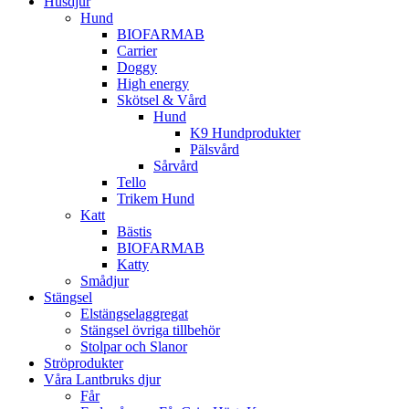
Husdjur
Hund
BIOFARMAB
Carrier
Doggy
High energy
Skötsel & Vård
Hund
K9 Hundprodukter
Pälsvård
Sårvård
Tello
Trikem Hund
Katt
Bästis
BIOFARMAB
Katty
Smådjur
Stängsel
Elstängselaggregat
Stängsel övriga tillbehör
Stolpar och Slanor
Ströprodukter
Våra Lantbruks djur
Får