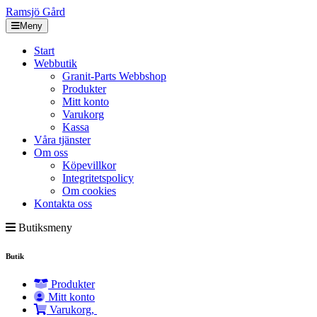
Ramsjö Gård
Meny
Start
Webbutik
Granit-Parts Webbshop
Produkter
Mitt konto
Varukorg
Kassa
Våra tjänster
Om oss
Köpevillkor
Integritetspolicy
Om cookies
Kontakta oss
Butiksmeny
Butik
Produkter
Mitt konto
Varukorg,