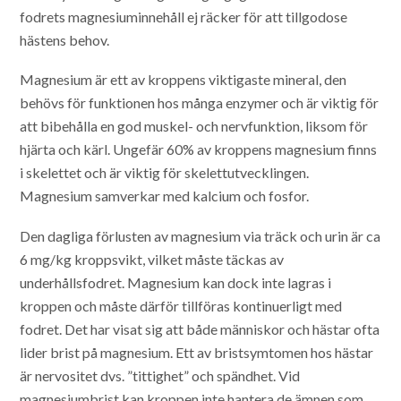
fodrets magnesiuminnehåll ej räcker för att tillgodose
hästens behov.
Magnesium är ett av kroppens viktigaste mineral, den
behövs för funktionen hos många enzymer och är viktig för
att bibehålla en god muskel- och nervfunktion, liksom för
hjärta och kärl. Ungefär 60% av kroppens magnesium finns
i skelettet och är viktig för skelettutvecklingen.
Magnesium samverkar med kalcium och fosfor.
Den dagliga förlusten av magnesium via träck och urin är ca
6 mg/kg kroppsvikt, vilket måste täckas av
underhållsfodret. Magnesium kan dock inte lagras i
kroppen och måste därför tillföras kontinuerligt med
fodret. Det har visat sig att både människor och hästar ofta
lider brist på magnesium.
Ett av bristsymtomen hos hästar
är nervositet dvs. ”tittighet” och spändhet. Vid
magnesiumbrist kan kroppen inte hantera de ämnen som