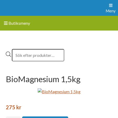
Meny
Butiksmeny
BioMagnesium 1,5kg
275
kr