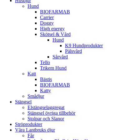
Husdjur
Hund
BIOFARMAB
Carrier
Doggy
High energy
Skötsel & Vård
Hund
K9 Hundprodukter
Pälsvård
Sårvård
Tello
Trikem Hund
Katt
Bästis
BIOFARMAB
Katty
Smådjur
Stängsel
Elstängselaggregat
Stängsel övriga tillbehör
Stolpar och Slanor
Ströprodukter
Våra Lantbruks djur
Får