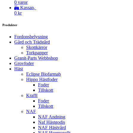
0 varor
Kassan,
0
kr
Produkter
Fordonsbelysning
Gård och Trädgård
Skottkärror
Torkpapper
Granit-Parts Webbshop
Grovfoder
Häst
Eclipse Biofarmab
Hippo Hästfoder
Foder
Tillskott
Krafft
Foder
Tillskott
NAF
NAF Andning
Naf Hästgodis
NAF Hästvård
NAF Hormonellt