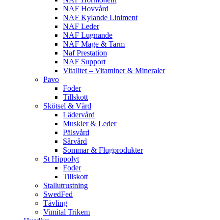
NAF Hovvård
NAF Kylande Liniment
NAF Leder
NAF Lugnande
NAF Mage & Tarm
Naf Prestation
NAF Support
Vitalitet – Vitaminer & Mineraler
Pavo
Foder
Tillskott
Skötsel & Vård
Lädervård
Muskler & Leder
Pälsvård
Sårvård
Sommar & Flugprodukter
St Hippolyt
Foder
Tillskott
Stallutrustning
SwedFed
Tävling
Vimital Trikem