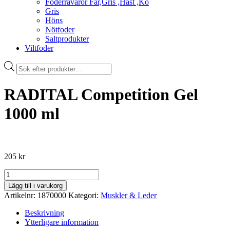
Foderråvaror Får,Gris ,Häst ,Ko
Gris
Höns
Nötfoder
Saltprodukter
Viltfoder
Products
search
RADITAL Competition Gel
1000 ml
205
kr
RADITAL
Competition
Lägg till i varukorg
Gel
Artikelnr:
1870000
Kategori:
Muskler & Leder
1000
ml
Beskrivning
mängd
Ytterligare information