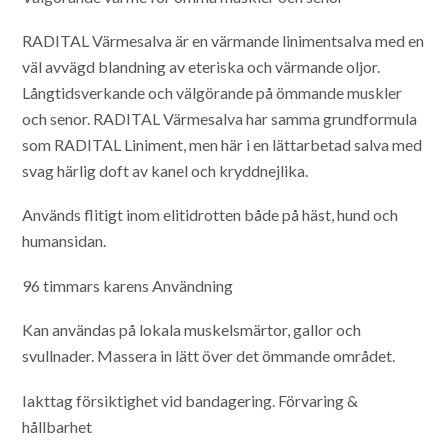
RADITAL Värmesalva är en värmande linimentsalva med en
väl avvägd blandning av eteriska och värmande oljor.
Långtidsverkande och välgörande på ömmande muskler
och senor. RADITAL Värmesalva har samma grundformula
som RADITAL Liniment, men här i en lättarbetad salva med
svag härlig doft av kanel och kryddnejlika.
Används flitigt inom elitidrotten både på häst, hund och
humansidan.
96 timmars karens
Användning
Kan användas på lokala muskelsmärtor, gallor och
svullnader. Massera in lätt över det ömmande området.
Iakttag försiktighet vid bandagering.
Förvaring &
hållbarhet