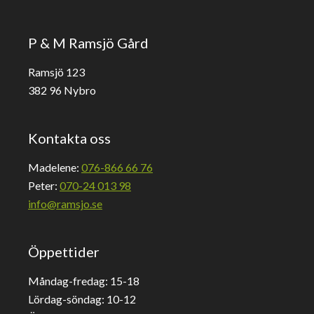
P & M Ramsjö Gård
Ramsjö 123
382 96 Nybro
Kontakta oss
Madelene:
076-866 66 76
Peter:
070-24 013 98
info@ramsjo.se
Öppettider
Måndag-fredag: 15-18
Lördag-söndag: 10-12