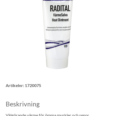
Artikelnr:
1720075
Beskrivning
Välgörande värme för ömma muskler och senor