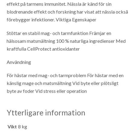
effekt på tarmens immunitet. Nässla är känd för sin
blodrenande effekt och forskning har visat att nässla också
förebygger infektioner.
Viktiga Egenskaper
Stöttar en stabil mag- och tarmfunktion
Främjar en
hälsosam matsmältning
100 % naturliga ingredienser
Med
kraftfulla CellProtect antioxidanter
Användning
För hästar med mag- och tarmproblem
För hästar med en
känslig mage och matsmältning
Vid byte eller plötsligt
byte av foder
Vid stress eller operation
Ytterligare information
Vikt
8 kg