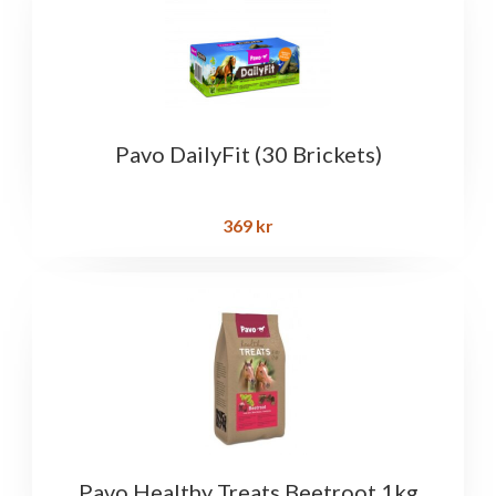
Pavo DailyFit (30 Brickets)
369
kr
Pavo Healthy Treats Beetroot 1kg