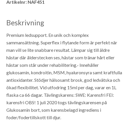
Artikelnr:
NAF451
Beskrivning
Premium ledsupport. En unik och komplex
sammansättning. Superflex i flytande form är perfekt när
man vill se lite snabbare resultat. Lämpar sig till äldre
hästar där ålderstecken ses, hästar som tränar hårt eller
hästar som står under rehabilitering.-
Innehåller
glukosamin, kondroitin, MSM, hyaluronsyra samt kraftfulla
antioxidanter. Stödjer hälsosamt brosk, god ledvätska och
ökad flexibilitet.
Vid utfodring 15ml per dag, varar en 1L
flaska ca 66 dagar.
Tävlingskarens: SWE: Karensfri FEI:
karensfri
OBS! 1 juli 2020 togs tävlingskarensen på
Glukosamin bort, som karensbelagd ingrediens i
foder/fodertillskott till djur.