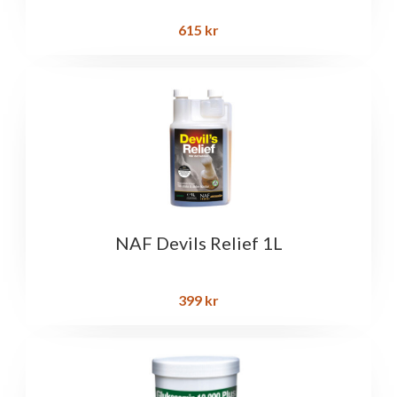
615
kr
NAF Devils Relief 1L
399
kr