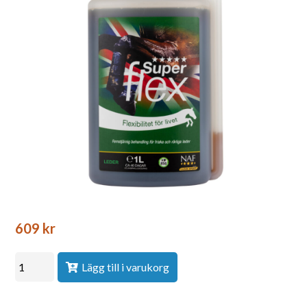
609
kr
Lägg till i varukorg