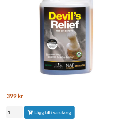
399
kr
Lägg till i varukorg