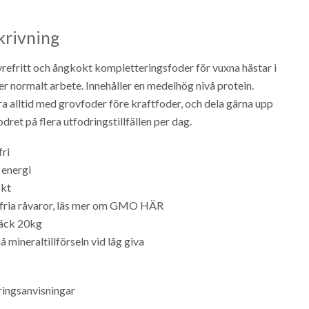
krivning
vrefritt och ångkokt kompletteringsfoder för vuxna hästar i
ller normalt arbete. Innehåller en medelhög nivå protein.
a alltid med grovfoder före kraftfoder, och dela gärna upp
odret på flera utfodringstillfällen per dag.
ri
 energi
kt
ria råvaror, läs mer om GMO HÄR
säck 20kg
å mineraltillförseln vid låg giva
ingsanvisningar