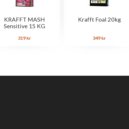
KRAFFT MASH
Krafft Foal 20kg
Sensitive 15 KG
319
kr
349
kr