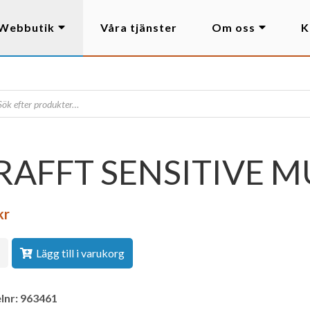
Webbutik
Våra tjänster
Om oss
K
RAFFT SENSITIVE M
kr
Lägg till i varukorg
lnr:
963461