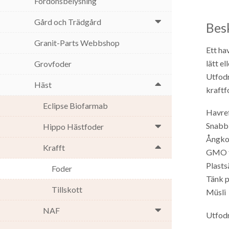
Fordonsbelysning
Gård och Trädgård
Bes
Granit-Parts Webbshop
Ett ha
lätt e
Grovfoder
Utfodr
Häst
kraftf
Eclipse Biofarmab
Havref
Snabb
Hippo Hästfoder
Ångko
Krafft
GMO f
Plast
Foder
Tänk p
Tillskott
Müsli
NAF
Utfodr