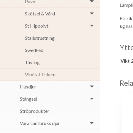
Pavo
Lämpli
Skötsel & Vård
Ett ri
St Hippolyt
kg häs
Stallutrustning
Ytt
SwedFed
Vikt
Tävling
Vimital Trikem
Rel
Husdjur
Stängsel
Ströprodukter
Våra Lantbruks djur