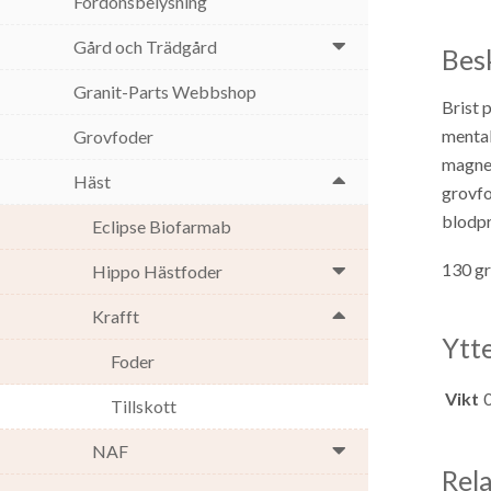
Fordonsbelysning
Gård och Trädgård
Bes
Granit-Parts Webbshop
Brist 
mental
Grovfoder
magnes
Häst
grovfo
blodpr
Eclipse Biofarmab
130 gr
Hippo Hästfoder
Krafft
Ytt
Foder
Vikt
Tillskott
NAF
Rel