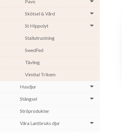
Pavo
Skötsel & Vård
St Hippolyt
Stallutrustning
SwedFed
Tävling
Vimital Trikem
Husdjur
Stängsel
Ströprodukter
Våra Lantbruks djur