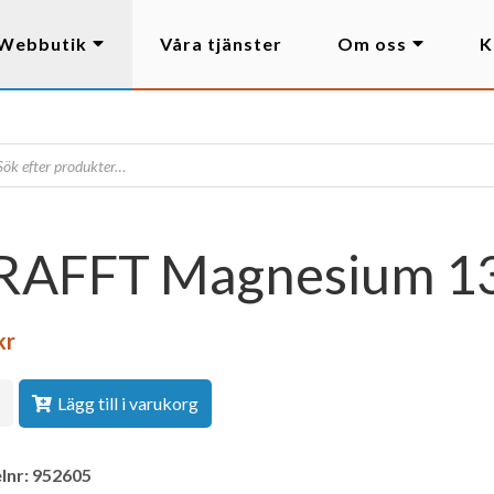
Webbutik
Våra tjänster
Om oss
K
RAFFT Magnesium 13
kr
Lägg till i varukorg
lnr:
952605