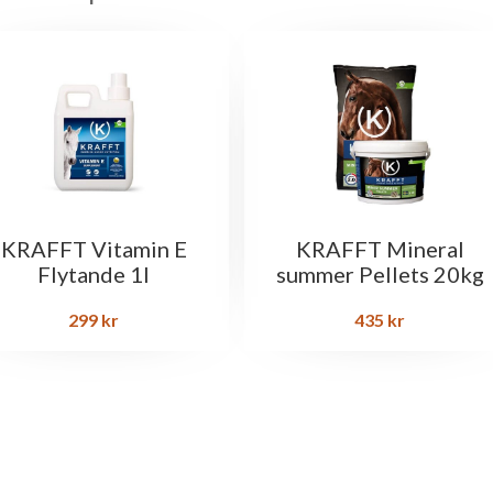
KRAFFT Vitamin E
KRAFFT Mineral
Flytande 1l
summer Pellets 20kg
299
kr
435
kr