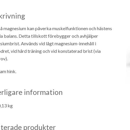
krivning
på magnesium kan påverka muskelfunktionen och hästens
a balans. Detta tillskott förebygger och avhjälper
iumbrist. Används vid lågt magnesium-innehåll i
dret, vid hård träning och vid konstaterad brist (via
ov).
am hink.
erligare information
0,13 kg
aterade produkter