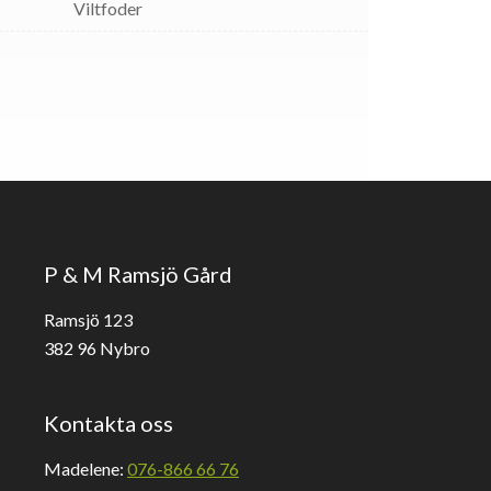
Viltfoder
P & M Ramsjö Gård
Ramsjö 123
382 96 Nybro
Kontakta oss
Madelene:
076-866 66 76