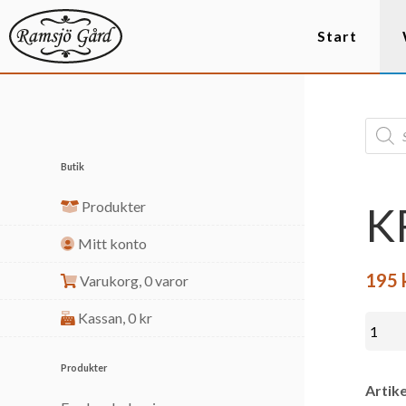
Start
Butik
Produkter
K
Mitt konto
195
Varukorg,
0 varor
Kassan,
0
kr
Produkter
Artike