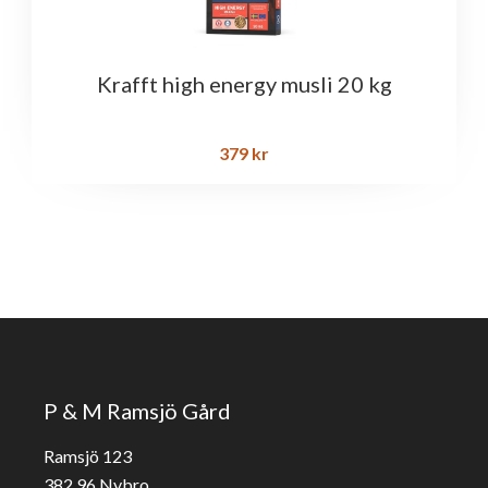
Krafft high energy musli 20 kg
379
kr
P & M Ramsjö Gård
Ramsjö 123
382 96 Nybro