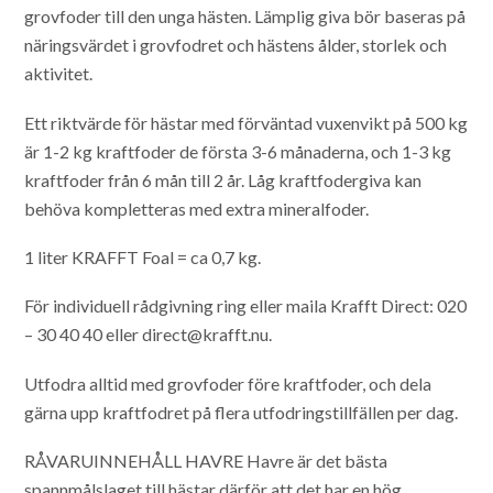
grovfoder till den unga hästen. Lämplig giva bör baseras på
näringsvärdet i grovfodret och hästens ålder, storlek och
aktivitet.
Ett riktvärde för hästar med förväntad vuxenvikt på 500 kg
är 1-2 kg kraftfoder de första 3-6 månaderna, och 1-3 kg
kraftfoder från 6 mån till 2 år. Låg kraftfodergiva kan
behöva kompletteras med extra mineralfoder.
1 liter KRAFFT Foal = ca 0,7 kg.
För individuell rådgivning ring eller maila Krafft Direct: 020
– 30 40 40 eller direct@krafft.nu.
Utfodra alltid med grovfoder före kraftfoder, och dela
gärna upp kraftfodret på flera utfodringstillfällen per dag.
RÅVARUINNEHÅLL
HAVRE
Havre är det bästa
spannmålslaget till hästar därför att det har en hög