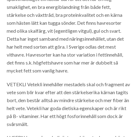
smaklighet, en bra energiblandning från både fett,
stärkelse och växttråd, bra proteinkvalitet och en kärna
som hästen lätt kan tugga sönder. Det finns havresorter
med olika skalfärg, vit (egentligen vitgul), gul och svart.
Detta har inget samband med näringsinnehållet, utan det
har helt med sorten att göra. I Sverige odlas det mest
vithavre. Havresorter kan ha stor variation i fettinnehåll,
det finns s.k. högfettshavre som har mer är dubbelt så
mycket fett som vanlig havre.
VETEKLI
Vetekli innehåller mestadels skal och fragment av
vete som blir kvar efter att den stärkelserika kärnan tagits
bort, den består alltså av mindre stärkelse och mer fiber än
helt vete. Vetekli har goda dietiska egenskaper och är rikt
på B- vitaminer. Har ett högt fosforinnehåll som dock är
svårsmält.