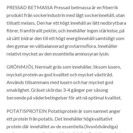
PRESSAD BETMASSA
Pressad betmassa är en fiberrik
produkt från sockerindustrin med lågt sockerinnehåll, utan
tillsatt melass. Den har ett högt innehåll av lätt nedbrytbara
fibrer, framförallt pektin, och innehåller ingen stärkelse, på
så sätt bidrar den till ett högt energiinnehåll samtidigt som
den gynnar en välbalanserad grovtarmsflora. Innehåller
relativt mycket av den essentiella aminosyran lysin.
GRÖNMJÖL
Nermalt gräs som innehåller, liksom lusern,
mycket protein av god kvalitet och mycket växttråd.
Används tillsammans med lusern och har mycket god
smaklighet. Gräset skördas 3-4 gånger per säsong
beroende på väderbetingelser för att nå optimal kvalitet.
POTATISPROTEIN
Potatisprotein är som namnet anger
ett protein från potatis. Det innehåller högkvalitativt
protein där innehållet av de essentiella (livsnödvändiga)