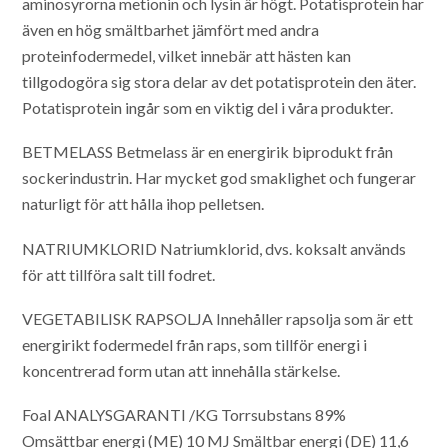
aminosyrorna metionin och lysin är högt. Potatisprotein har
även en hög smältbarhet jämfört med andra
proteinfodermedel, vilket innebär att hästen kan
tillgodogöra sig stora delar av det potatisprotein den äter.
Potatisprotein ingår som en viktig del i våra produkter.
BETMELASS
Betmelass är en energirik biprodukt från
sockerindustrin. Har mycket god smaklighet och fungerar
naturligt för att hålla ihop pelletsen.
NATRIUMKLORID
Natriumklorid, dvs. koksalt används
för att tillföra salt till fodret.
VEGETABILISK RAPSOLJA
Innehåller rapsolja som är ett
energirikt fodermedel från raps, som tillför energi i
koncentrerad form utan att innehålla stärkelse.
Foal
ANALYSGARANTI /KG
Torrsubstans 89%
Omsättbar energi (ME) 10 MJ
Smältbar energi (DE) 11,6