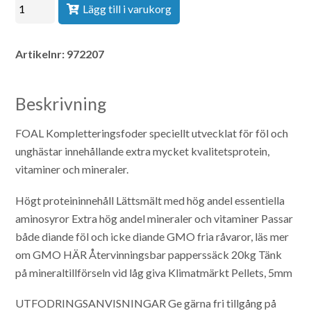
Lägg till i varukorg
Artikelnr:
972207
Beskrivning
FOAL
Kompletteringsfoder speciellt utvecklat för föl och
unghästar innehållande extra mycket kvalitetsprotein,
vitaminer och mineraler.
Högt proteininnehåll
Lättsmält med hög andel essentiella
aminosyror
Extra hög andel mineraler och vitaminer
Passar
både diande föl och icke diande
GMO fria råvaror, läs mer
om GMO HÄR
Återvinningsbar papperssäck 20kg
Tänk
på mineraltillförseln vid låg giva
Klimatmärkt
Pellets, 5mm
UTFODRINGSANVISNINGAR
Ge gärna fri tillgång på