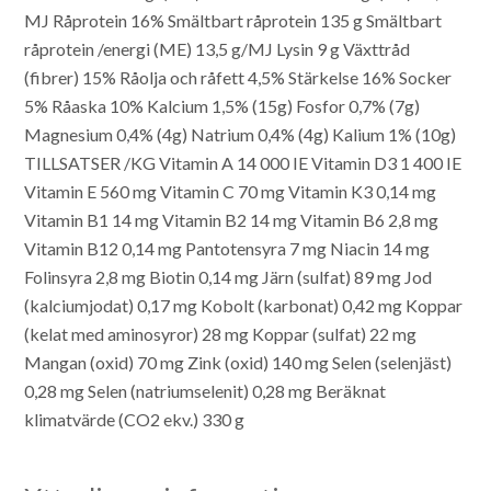
MJ
Råprotein 16%
Smältbart råprotein 135 g
Smältbart
råprotein /energi (ME) 13,5 g/MJ
Lysin 9 g
Växttråd
(fibrer) 15%
Råolja och råfett 4,5%
Stärkelse 16%
Socker
5%
Råaska 10%
Kalcium 1,5% (15g)
Fosfor 0,7% (7g)
Magnesium 0,4% (4g)
Natrium 0,4% (4g)
Kalium 1% (10g)
TILLSATSER /KG
Vitamin A 14 000 IE
Vitamin D3 1 400 IE
Vitamin E 560 mg
Vitamin C 70 mg
Vitamin K3 0,14 mg
Vitamin B1 14 mg
Vitamin B2 14 mg
Vitamin B6 2,8 mg
Vitamin B12 0,14 mg
Pantotensyra 7 mg
Niacin 14 mg
Folinsyra 2,8 mg
Biotin 0,14 mg
Järn (sulfat) 89 mg
Jod
(kalciumjodat) 0,17 mg
Kobolt (karbonat) 0,42 mg
Koppar
(kelat med aminosyror) 28 mg
Koppar (sulfat) 22 mg
Mangan (oxid) 70 mg
Zink (oxid) 140 mg
Selen (selenjäst)
0,28 mg
Selen (natriumselenit) 0,28 mg
Beräknat
klimatvärde (CO2 ekv.) 330 g