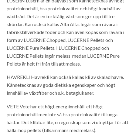
LUSERN
Lusern är en baljväxt som kännetecknas av högt
proteininnehåll, bra proteinkvalitet och högt innehåll av
växttråd. Det är en torktålig växt som ger upp till tre
skördar. Kan också kallas Alfa Alfa. Ingår som råvara i
fabrikstillverkade foder och kan även köpas som råvara i
form av LUCERNE Chopped, LUCERNE Pellets och
LUCERNE Pure Pellets. I LUCERNE Chopped och
LUCERNE Pellets ingår melass, medan LUCERNE Pure
Pellets är helt fri från tillsatt melass.
HAVREKLI
Havrekli kan också kallas kli av skalad havre.
Kännetecknas av goda dietiska egenskaper och högt
innehåll av växtfiber och s.k. betaglukaner.
VETE
Vete har ett högt energiinnehåll, ett högt
proteininnehåll men inte så bra proteinkvalité till unga
hästar. Det klibbar lite, en egenskap som vi utnyttjar för att
hålla ihop pellets (tillsammans med melass).