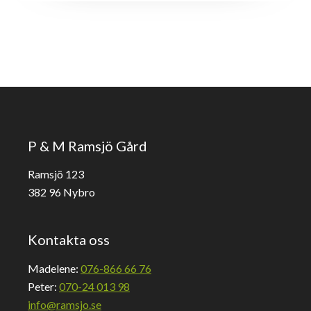
P & M Ramsjö Gård
Ramsjö 123
382 96 Nybro
Kontakta oss
Madelene:
076-866 66 76
Peter:
070-24 013 98
info@ramsjo.se