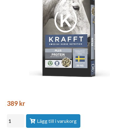
389
kr
Lägg till i varukorg