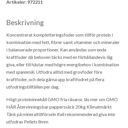
Artikelnr:
972211
Beskrivning
Koncentrerat kompletteringsfoder som tillför protein i
kombination med fett, fibrer samt vitaminer och mineraler
i balanserade proportioner. Kan användas som enda
kraftfoder då behoven täcks med en förhållandevis låg
giva, eller till hästar med högre energibehov i kombination
med spannmål.
Utfodra alltid med grovfoder före
kraftfoder, och dela gärna upp kraftfodret på flera
utfodringstillfällen per dag.
Högt proteininnehåll
GMO fria råvaror, läs mer om GMO
HÄR
Återvinningsbar papperssäck 20kg
Klimatmärkt
Tänk på mineraltillförseln ifall rekommenderad giva inte
utfodras
Pellets 8mm