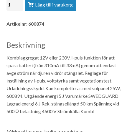
Lägg till i varukorg
Artikelnr:
600874
Beskrivning
Kombiaggregat 12V eller 230V. I-puls funktion för att
spara batteri (från 310mA till 33mA) genom att endast
avge ström när djuren vidrör stängslet. Reglage för
inställning av I-puls, voltstyrka samt vegetationstest.
Urladdningsskydd. Kan kompletteras med solpanel 25W,
600894. Utgående energi 5 J
Varumärke SWEDGUARD
Lagrad energi 6 J
Rek. stängsellängd 50 km
Spänning vid
500 Ω belastning 4600 V
Strömkälla Kombi