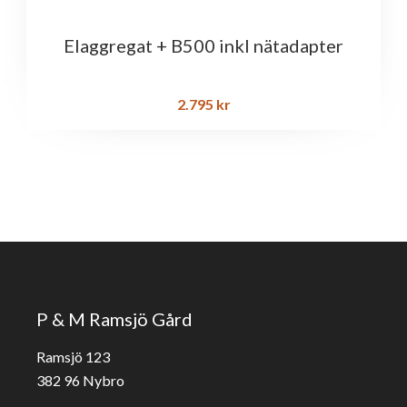
Elaggregat + B500 inkl nätadapter
2.795
kr
P & M Ramsjö Gård
Ramsjö 123
382 96 Nybro