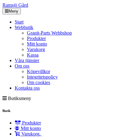
Ramsjö Gård
Meny
Start
Webbutik
Granit-Parts Webbshop
Produkter
Mitt konto
Varukorg
Kassa
Våra tjänster
Om oss
Köpevillkor
Integritetspolicy
Om cookies
Kontakta oss
Butiksmeny
Butik
Produkter
Mitt konto
Varukorg,