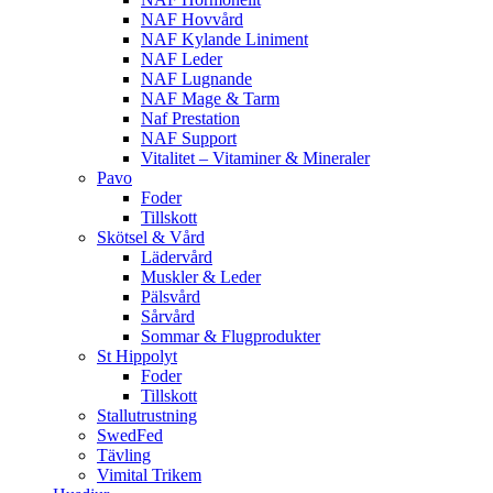
NAF Hovvård
NAF Kylande Liniment
NAF Leder
NAF Lugnande
NAF Mage & Tarm
Naf Prestation
NAF Support
Vitalitet – Vitaminer & Mineraler
Pavo
Foder
Tillskott
Skötsel & Vård
Lädervård
Muskler & Leder
Pälsvård
Sårvård
Sommar & Flugprodukter
St Hippolyt
Foder
Tillskott
Stallutrustning
SwedFed
Tävling
Vimital Trikem