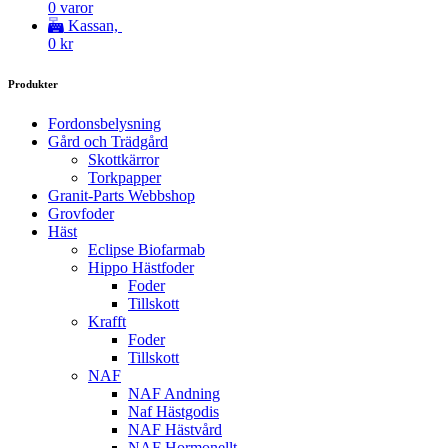
0 varor
Kassan,
0
kr
Produkter
Fordonsbelysning
Gård och Trädgård
Skottkärror
Torkpapper
Granit-Parts Webbshop
Grovfoder
Häst
Eclipse Biofarmab
Hippo Hästfoder
Foder
Tillskott
Krafft
Foder
Tillskott
NAF
NAF Andning
Naf Hästgodis
NAF Hästvård
NAF Hormonellt