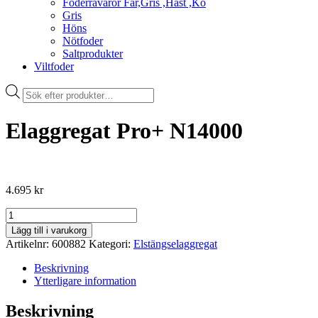
Foderråvaror Får,Gris ,Häst ,Ko
Gris
Höns
Nötfoder
Saltprodukter
Viltfoder
Products
search
Elaggregat Pro+ N14000
4.695
kr
Elaggregat
Pro+
Lägg till i varukorg
N14000
Artikelnr:
600882
Kategori:
Elstängselaggregat
mängd
Beskrivning
Ytterligare information
Beskrivning