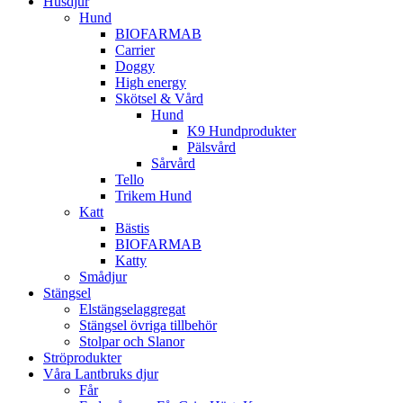
Husdjur
Hund
BIOFARMAB
Carrier
Doggy
High energy
Skötsel & Vård
Hund
K9 Hundprodukter
Pälsvård
Sårvård
Tello
Trikem Hund
Katt
Bästis
BIOFARMAB
Katty
Smådjur
Stängsel
Elstängselaggregat
Stängsel övriga tillbehör
Stolpar och Slanor
Ströprodukter
Våra Lantbruks djur
Får