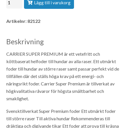
Lägg till i varukorg
Artikelnr:
82122
Beskrivning
CARRIER SUPER PREMIUM är ett vetefritt och
köttbaserat helfoder till hundar av alla raser. Ett utmärkt
foder till hundar av större raser samt passar perfekt vid de
tillfällen där det ställs höga krav på ett energi- och
näringsrikt foder. Carrier Super Premium är tillverkat av
högkvalitativa råvaror för högsta smältbarhet och
smaklighet.
Svensktillverkat Super Premium foder
Ett utmärkt foder
till större raser
Till aktiva hundar
Rekommenderas till
dräktiga och digivande tikar
Ett foder att prova till kräsna