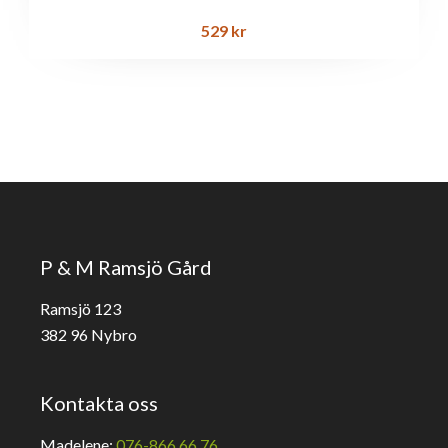
529
kr
P & M Ramsjö Gård
Ramsjö 123
382 96 Nybro
Kontakta oss
Madelene:
076-866 66 76