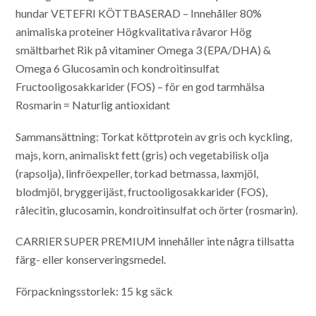
hundar
VETEFRI
KÖTTBASERAD – Innehåller 80%
animaliska proteiner
Högkvalitativa råvaror
Hög
smältbarhet
Rik på vitaminer
Omega 3 (EPA/DHA) &
Omega 6
Glucosamin och kondroitinsulfat
Fructooligosakkarider (FOS) – för en god tarmhälsa
Rosmarin = Naturlig antioxidant
Sammansättning:
Torkat köttprotein av gris och kyckling,
majs, korn, animaliskt fett (gris) och vegetabilisk olja
(rapsolja), linfröexpeller, torkad betmassa, laxmjöl,
blodmjöl, bryggerijäst, fructooligosakkarider (FOS),
rålecitin, glucosamin, kondroitinsulfat och örter (rosmarin).
CARRIER SUPER PREMIUM innehåller inte några tillsatta
färg- eller konserveringsmedel.
Förpackningsstorlek: 15 kg säck