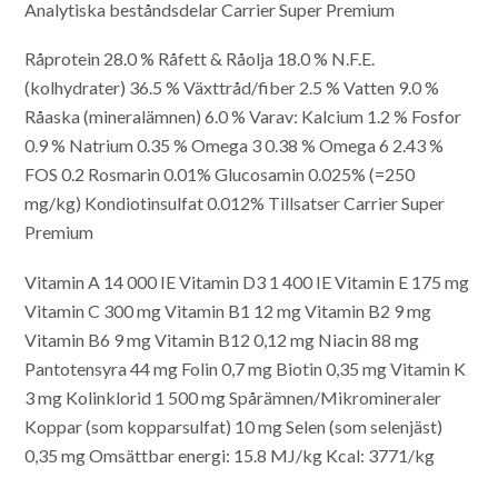
Analytiska beståndsdelar Carrier Super Premium
Råprotein 28.0 %
Råfett & Råolja 18.0 %
N.F.E.
(kolhydrater) 36.5 %
Växttråd/fiber 2.5 %
Vatten 9.0 %
Råaska (mineralämnen) 6.0 %
Varav:
Kalcium 1.2 %
Fosfor
0.9 %
Natrium 0.35 %
Omega 3 0.38 %
Omega 6 2.43 %
FOS 0.2
Rosmarin 0.01%
Glucosamin 0.025% (=250
mg/kg)
Kondiotinsulfat 0.012%
Tillsatser Carrier Super
Premium
Vitamin A 14 000 IE
Vitamin D3 1 400 IE
Vitamin E 175 mg
Vitamin C 300 mg
Vitamin B1 12 mg
Vitamin B2 9 mg
Vitamin B6 9 mg
Vitamin B12 0,12 mg
Niacin 88 mg
Pantotensyra 44 mg
Folin 0,7 mg
Biotin 0,35 mg
Vitamin K
3 mg
Kolinklorid 1 500 mg
Spårämnen/Mikromineraler
Koppar (som kopparsulfat) 10 mg
Selen (som selenjäst)
0,35 mg
Omsättbar energi: 15.8 MJ/kg
Kcal: 3771/kg