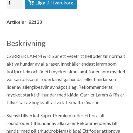
Lägg till i varukorg
Artikelnr:
82123
Beskrivning
CARRIER LAMM & RIS är ett vetefritt helfoder till normalt
aktiva hundar av alla raser. Innehåller endast lamm som
köttprotein och är ett mycket skonsamt foder som mycket
väl kan passa till foderkänsliga hundar eller hundar som
lider av allergibesvär av något slag. Rekommenderas
mycket starkt till hundar med klåda. Carrier Lamm & Ris är
tillverkat av högkvalitativa lättsmälta råvaror.
Svensktillverkat Super Premium foder
Ett bra all-
roundfoder till hundar av alla raser
Rekommenderas till
hundar med päls/hudproblem (klåda)
Ett foder att prova