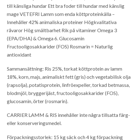
till känsliga hundar
Ett bra foder till hundar med känslig
mage
VETEFRI
Lamm som enda köttproteinkälla –
Innehåller 42% animaliska proteiner
Högkvalitativa
råvaror
Hög smältbarhet
Rik på vitaminer
Omega 3
(EPA/DHA) & Omega 6.
Glucosamin
Fructooligosakkarider (FOS)
Rosmarin = Naturlig
antioxidant
Sammansättning:
Ris 25%, torkat köttprotein av lamm
18%, korn, majs, animaliskt fett (gris) och vegetabilisk olja
(rapsolja), potatisprotein,
linfröexpeller, torkad betmassa,
blodmjöl, bryggerijäst, fructooligosakkarider (FOS),
glucosamin, örter (rosmarin).
CARRIER LAMM & RIS innehåller inte några tillsatta färg-
eller konserveringsmedel.
Förpackningsstorlek: 15 kg säck och 4 kg förpackning