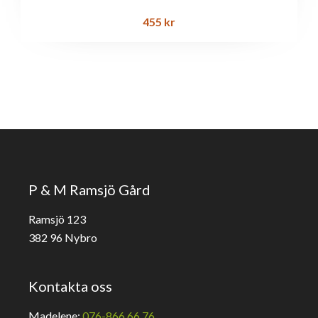
455
kr
P & M Ramsjö Gård
Ramsjö 123
382 96 Nybro
Kontakta oss
Madelene:
076-866 66 76