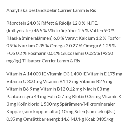
Analytiska beståndsdelar Carrier Lamm & Ris
Råprotein 24.0 %
Råfett & Råolja 12.0 %
N.F.E.
(kolhydrater) 46.5 %
Växttråd/fiber 2.5 %
Vatten 9.0 %
Råaska (mineralämnen) 6.0 %
Varav:
Kalcium 1.2 %
Fosfor
0.9 %
Natrium 0.35 %
Omega 3 0.27 %
Omega 6 1.29 %
FOS 0.2 %
Rosmarin 0.01%
Glucosamin 0.025% (=250
mg/kg)
Tillsatser Carrier Lamm & Ris
Vitamin A 14 000 IE
Vitamin D3 1 400 IE
Vitamin E 175 mg
Vitamin C 300 mg
Vitamin B1 12 mg
Vitamin B2 9 mg
Vitamin B6 9 mg
Vitamin B12 0.12 mg
Niacin 88 mg
Pantotensyra 44 mg
Folin 0.7 mg
Biotin 0.35 mg
Vitamin K
3 mg
Kolinklorid 1 500 mg
Spårämnen/Mikromineraler
Koppar (som kopparsulfat) 10 mg
Selen (som selenjäst)
0.35 mg
Omsättbar energi: 14.6 MJ/kg
Kcal: 3485/kg