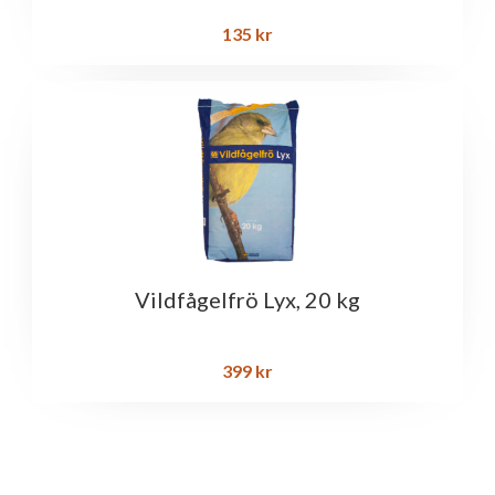
135
kr
Vildfågelfrö Lyx, 20 kg
399
kr