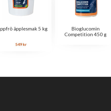
ppfrö äpplesmak 5 kg
Bioglucomin
Competition 450 g
549
kr