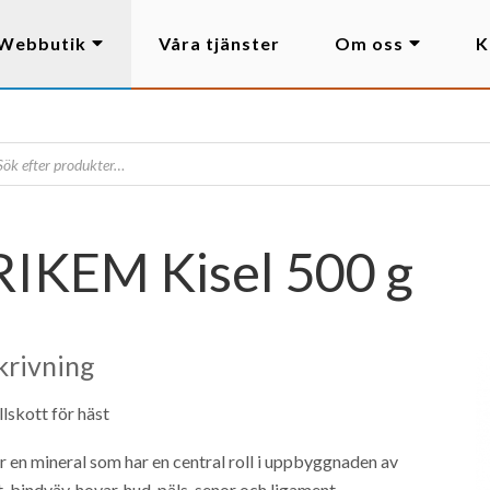
Webbutik
Våra tjänster
Om oss
K
RIKEM Kisel 500 g
krivning
llskott för häst
är en mineral som har en central roll i uppbyggnaden av
t, bindväv, hovar, hud, päls, senor och ligament.