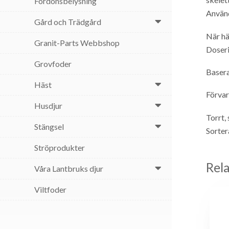
Fordonsbelysning
Använ
Gård och Trädgård
När hä
Granit-Parts Webbshop
Doser
Grovfoder
Basera
Häst
Förvar
Husdjur
Torrt, 
Stängsel
Sorter
Ströprodukter
Rel
Våra Lantbruks djur
Viltfoder