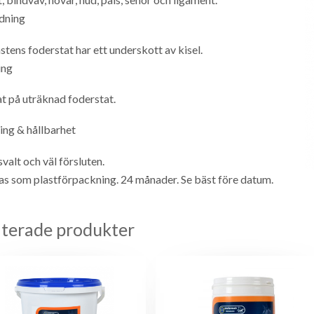
dning
stens foderstat har ett underskott av kisel.
ing
t på uträknad foderstat.
ing & hållbarhet
svalt och väl försluten.
as som plastförpackning. 24 månader. Se bäst före datum.
aterade produkter