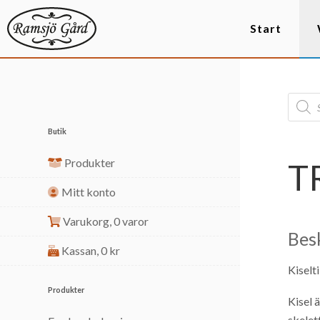
Start
Butik
Produkter
T
Mitt konto
Varukorg,
0 varor
Bes
Kassan,
0
kr
Kiselti
Produkter
Kisel 
skelet