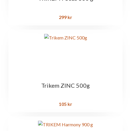
299
kr
Trikem ZINC 500g
105
kr