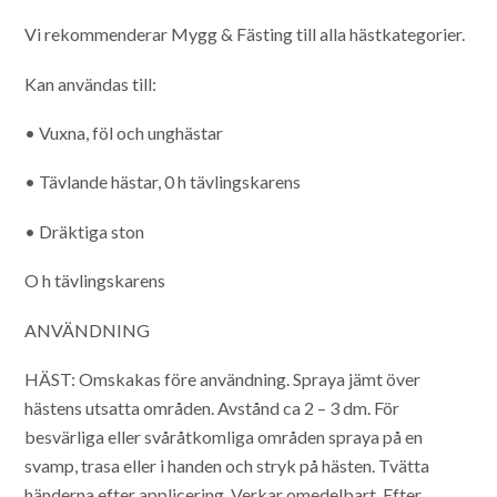
Vi rekommenderar Mygg & Fästing till alla hästkategorier.
Kan användas till:
• Vuxna, föl och unghästar
• Tävlande hästar, 0 h tävlingskarens
• Dräktiga ston
O h tävlingskarens
ANVÄNDNING
HÄST: Omskakas före användning. Spraya jämt över
hästens utsatta områden. Avstånd ca 2 – 3 dm. För
besvärliga eller svåråtkomliga områden spraya på en
svamp, trasa eller i handen och stryk på hästen. Tvätta
händerna efter applicering. Verkar omedelbart. Efter