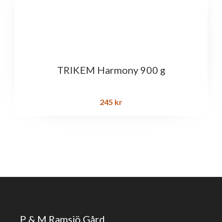
TRIKEM Harmony 900 g
245
kr
P & M Ramsjö Gård