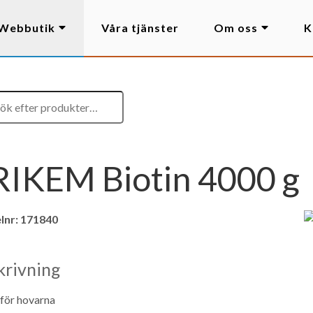
Webbutik
Våra tjänster
Om oss
K
RIKEM Biotin 4000 g
lnr:
171840
krivning
 för hovarna