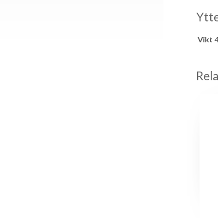
Ytt
Vikt
Rel