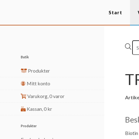
Start
Butik
Produkter
T
Mitt konto
Varukorg,
0 varor
Artike
Kassan,
0
kr
Bes
Produkter
Biotin