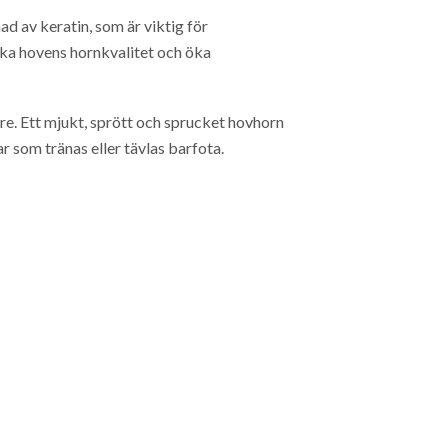
d av keratin, som är viktig för
ärka hovens hornkvalitet och öka
are. Ett mjukt, sprött och sprucket hovhorn
ar som tränas eller tävlas barfota.