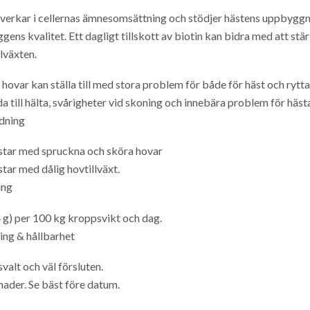
 verkar i cellernas ämnesomsättning och stödjer hästens uppbyggna
gens kvalitet. Ett dagligt tillskott av biotin kan bidra med att st
llväxten.
 hovar kan ställa till med stora problem för både för häst och rytt
da till hälta, svårigheter vid skoning och innebära problem för häst
dning
ästar med spruckna och sköra hovar
ästar med dålig hovtillväxt.
ing
4 g) per 100 kg kroppsvikt och dag.
ing & hållbarhet
svalt och väl försluten.
ader. Se bäst före datum.