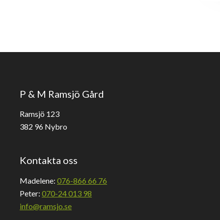
P & M Ramsjö Gård
Ramsjö 123
382 96 Nybro
Kontakta oss
Madelene:
076-866 66 76
Peter:
070-24 013 98
info@ramsjo.se