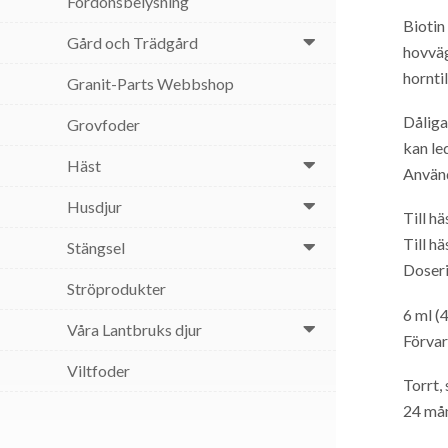
Fordonsbelysning
Biotin
Gård och Trädgård
hovväg
hornti
Granit-Parts Webbshop
Dåliga
Grovfoder
kan le
Häst
Använ
Husdjur
Till h
Till h
Stängsel
Doser
Ströprodukter
6 ml (
Våra Lantbruks djur
Förvar
Viltfoder
Torrt, 
24 mån