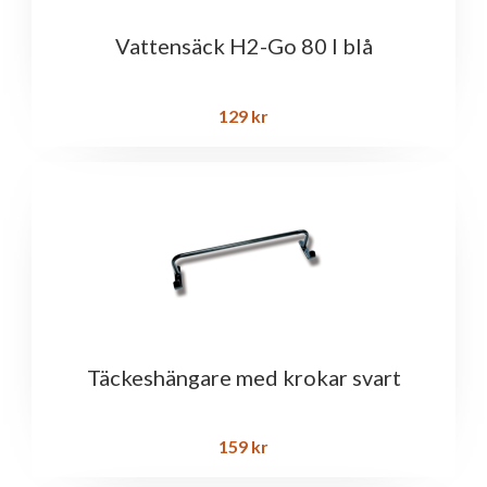
Vattensäck H2-Go 80 l blå
129
kr
Täckeshängare med krokar svart
159
kr