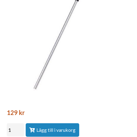
129
kr
Lägg till i varukorg