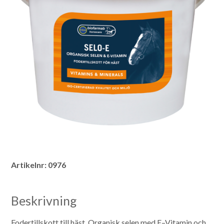
Artikelnr:
0976
Beskrivning
Fodertillskott till häst. Organisk selen med E–Vitamin och