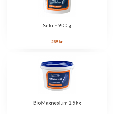
Selo E 900 g
289
kr
BioMagnesium 1,5kg