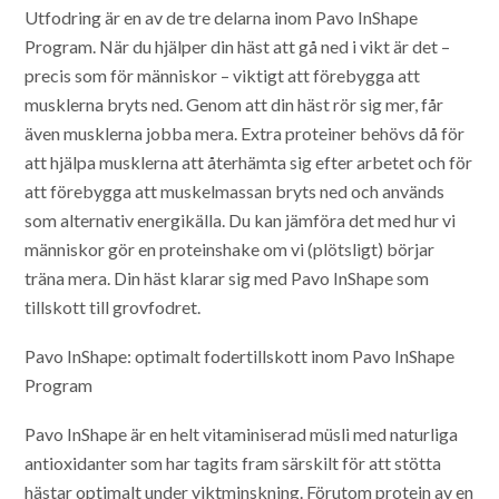
Utfodring är en av de tre delarna inom Pavo InShape
Program. När du hjälper din häst att gå ned i vikt är det –
precis som för människor – viktigt att förebygga att
musklerna bryts ned. Genom att din häst rör sig mer, får
även musklerna jobba mera. Extra proteiner behövs då för
att hjälpa musklerna att återhämta sig efter arbetet och för
att förebygga att muskelmassan bryts ned och används
som alternativ energikälla. Du kan jämföra det med hur vi
människor gör en proteinshake om vi (plötsligt) börjar
träna mera. Din häst klarar sig med Pavo InShape som
tillskott till grovfodret.
Pavo InShape: optimalt fodertillskott inom Pavo InShape
Program
Pavo InShape är en helt vitaminiserad müsli med naturliga
antioxidanter som har tagits fram särskilt för att stötta
hästar optimalt under viktminskning. Förutom protein av en