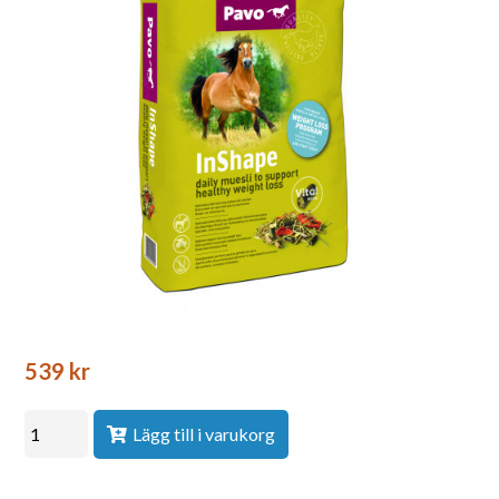
539
kr
Lägg till i varukorg