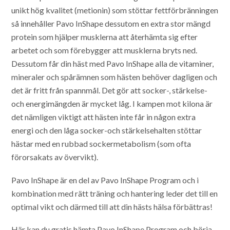
unikt hög kvalitet (metionin) som stöttar fettförbränningen
så innehåller Pavo InShape dessutom en extra stor mängd
protein som hjälper musklerna att återhämta sig efter
arbetet och som förebygger att musklerna bryts ned.
Dessutom får din häst med Pavo InShape alla de vitaminer,
mineraler och spårämnen som hästen behöver dagligen och
det är fritt från spannmål. Det gör att socker-, stärkelse-
och energimängden är mycket låg. I kampen mot kilona är
det nämligen viktigt att hästen inte får in någon extra
energi och den låga socker-och stärkelsehalten stöttar
hästar med en rubbad sockermetabolism (som ofta
förorsakats av övervikt).
Pavo InShape är en del av Pavo InShape Program och i
kombination med rätt träning och hantering leder det till en
optimal vikt och därmed till att din hästs hälsa förbättras!
Här kan du gratis hämta Pavo InShape Program och börja