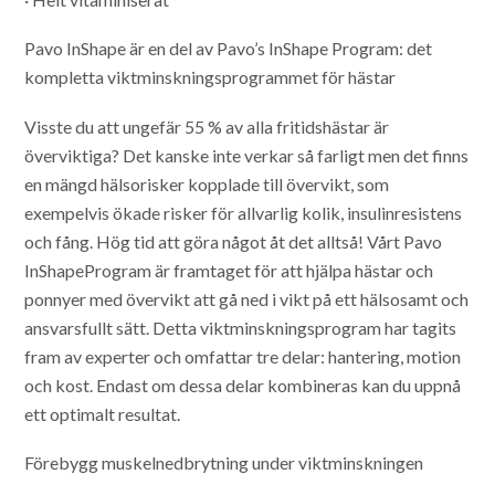
Pavo InShape är en del av Pavo’s InShape Program: det
kompletta viktminskningsprogrammet för hästar
Visste du att ungefär 55 % av alla fritidshästar är
överviktiga? Det kanske inte verkar så farligt men det finns
en mängd hälsorisker kopplade till övervikt, som
exempelvis ökade risker för allvarlig kolik, insulinresistens
och fång. Hög tid att göra något åt det alltså! Vårt Pavo
InShapeProgram är framtaget för att hjälpa hästar och
ponnyer med övervikt att gå ned i vikt på ett hälsosamt och
ansvarsfullt sätt. Detta viktminskningsprogram har tagits
fram av experter och omfattar tre delar: hantering, motion
och kost. Endast om dessa delar kombineras kan du uppnå
ett optimalt resultat.
Förebygg muskelnedbrytning under viktminskningen