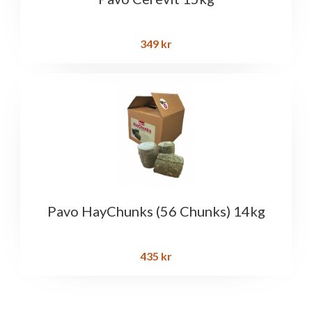
349
kr
Pavo HayChunks (56 Chunks) 14kg
435
kr