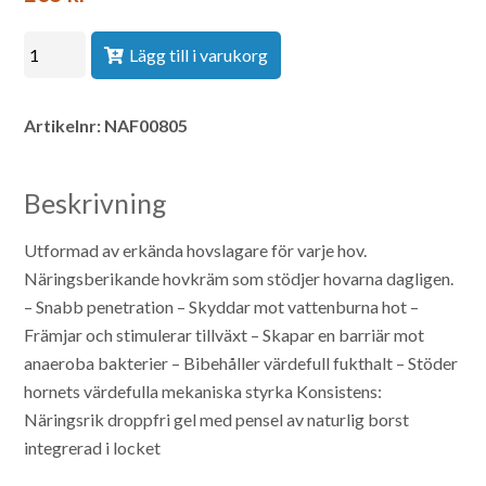
Lägg till i varukorg
Artikelnr:
NAF00805
Beskrivning
Utformad av erkända hovslagare för varje hov.
Näringsberikande hovkräm som stödjer hovarna dagligen.
– Snabb penetration
– Skyddar mot vattenburna hot
–
Främjar och stimulerar tillväxt
– Skapar en barriär mot
anaeroba bakterier
– Bibehåller värdefull fukthalt
– Stöder
hornets värdefulla mekaniska styrka
Konsistens:
Näringsrik droppfri gel med pensel av naturlig borst
integrerad i locket