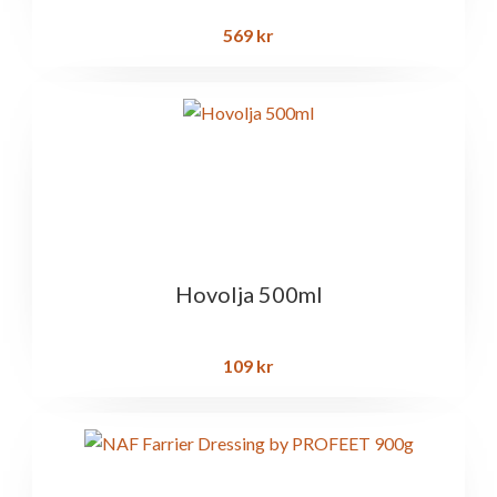
569
kr
Hovolja 500ml
109
kr