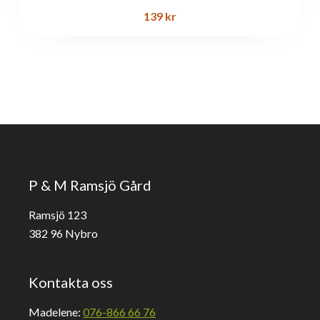
139
kr
P & M Ramsjö Gård
Ramsjö 123
382 96 Nybro
Kontakta oss
Madelene:
076-866 66 76