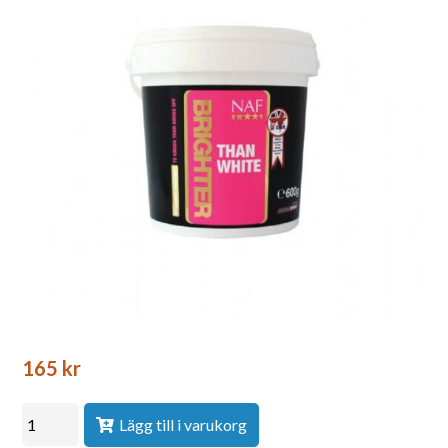
165
kr
Lägg till i varukorg