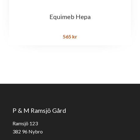
Equimeb Hepa
565
kr
P & M Ramsjö Gård
Ramsjö 123
382 96 Nybro