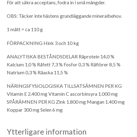
För att säkra acceptans, fodra in i små mängder.
OBS: Täcker inte hästens grundläggande mineralbehov.
1 mått = ca 110 g
FÖRPACKNING
Hink 3 och 10 kg
ANALYTISKA BESTÅNDSDELAR
Råprotein 14,0 %
Kalcium 1,0 %
Råfett 7,3 % Fosfor 0,3 %
Råfibrer 8,5 %
Natrium 0,3 %
Råaska 11,5 %
NÄRINGSFYSIOLOGISKA TILLSATSÄMNEN PER KG
Vitamin E 2.400 mg
Vitamin C ascorbinsyra 1.000 mg
SPÅRÄMNEN PER KG Zink 1.800 mg
Mangan 1.400 mg
Koppar 300 mg
Selen 6 mg
Ytterligare information