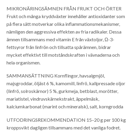
MIKRONÄRINGSÄMNEN FRÅN FRUKT OCH ÖRTER
Frukt och många kryddväxter innehåller antioxidanter som
på flera sätt motverkar olika inflammationsmekanismer,
nämligen den aggressiva effekten av fria radikaler. Dessa
ämnen tillsammans med vitamin E från växtoljor, Ω-3-
fettsyror från linfrön och tillsatta spårämnen, bidrar
mycket effektivt till motståndskraften i vävnaderna och
hela organismen.
SAMMANSÄTTNING
Kornflingor, havsalgmjöl,
majsgroddar, öljäst 6 %, kamomill, linfrö, kallpressade oljor
(linfrö, solroskärnor) 5 %, gurkmeja, betblast, morötter,
mariatistel, vindruvskärnekstrakt, äppelmäsk,
kalciumkarbonat (marint och mineralsk), salt, korngrodda
UTFODRINGSREKOMMENDATION
15–20 g per 100 kg
kroppsvikt dagligen tillsammans med det vanliga fodret.