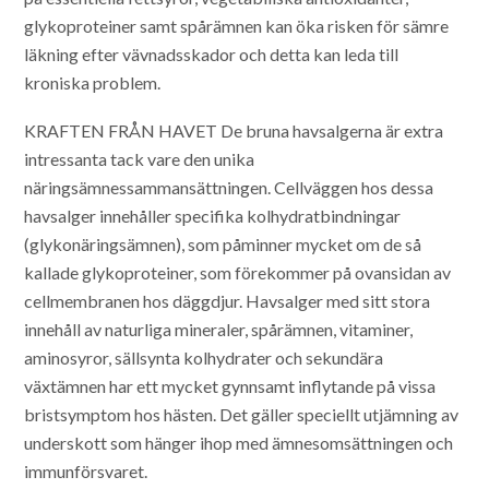
glykoproteiner samt spårämnen
kan öka risken för sämre
läkning efter vävnadsskador och detta kan leda till
kroniska problem.
KRAFTEN FRÅN HAVET
De bruna havsalgerna är extra
intressanta tack vare den unika
näringsämnessammansättningen. Cellväggen hos dessa
havsalger innehåller specifika kolhydratbindningar
(glykonäringsämnen), som påminner mycket om de så
kallade glykoproteiner, som förekommer på ovansidan av
cellmembranen hos däggdjur. Havsalger med sitt stora
innehåll av naturliga mineraler, spårämnen, vitaminer,
aminosyror, sällsynta kolhydrater och sekundära
växtämnen har ett mycket gynnsamt inflytande på vissa
bristsymptom hos hästen. Det gäller speciellt utjämning av
underskott som hänger ihop med ämnesomsättningen och
immunförsvaret.