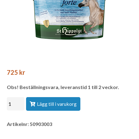
725
kr
Lägg till i varukorg
Artikelnr:
50903003