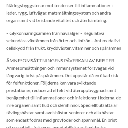
Näringsbyggstenar mot tendenser till inflammationer i
leder, rygg, luftvägar, matsmältningssystem och andra
organ samt vid bristande vitalitet och återhämtning.
– Glykonnäringsämnen från havsalger
– Regulativa
sekundära växtämnen från örter och linfrön
– Antioxidativt
cellskydd från frukt, kryddväxter, vitaminer och spårämnen
ÄMNESOMSÄTTNINGENS PÅVERKAN AV BRISTER
Ämnesomsättningen och immunsystemet försvagas vid
långvarig brist på spårämnen. Det uppstår då en ökad risk
för felfunktioner. Följderna kan vara sviktande
prestationer, reducerad effekt vid återuppbyggnad samt
benägenhet till inflammationer och infektioner i lederna, de
inre organen samt hud och slemhinnor. Speciellt utsatta är
tävlingshästar samt avelshästar, seniorer och alla hästar
som endast fodras med grovfoder och spannmål. En brist
på essentiella fettsyror, vegetabiliska antioxidanter,