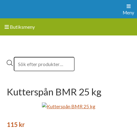
Meny
Butiksmeny
Kutterspån BMR 25 kg
115
kr