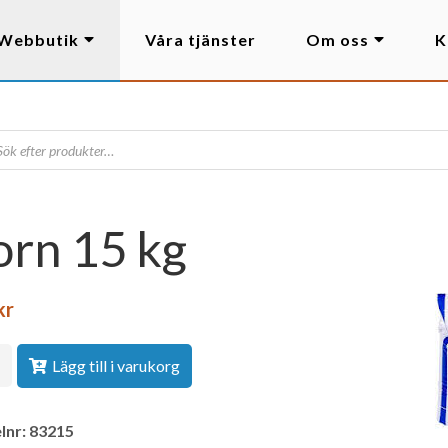
Webbutik
Våra tjänster
Om oss
K
orn 15 kg
kr
Lägg till i varukorg
lnr:
83215