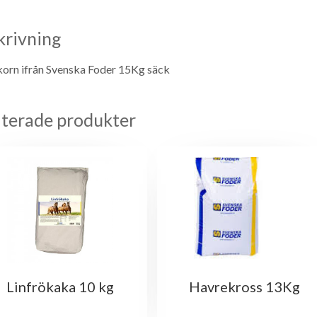
krivning
orn ifrån Svenska Foder 15Kg säck
aterade produkter
Linfrökaka 10 kg
Havrekross 13Kg