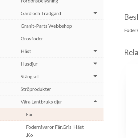
Fordonsbelysning
Gård och Trädgård
Bes
Granit-Parts Webbshop
Foderk
Grovfoder
Rel
Häst
Husdjur
Stängsel
Ströprodukter
Våra Lantbruks djur
Får
Foderråvaror Får,Gris ,Häst
,Ko