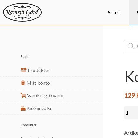
Start
Butik
Produkter
K
Mitt konto
129
Varukorg,
0 varor
Kassan,
0
kr
Produkter
Artike