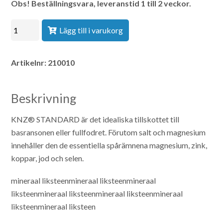
Lägg till i varukorg
Artikelnr:
210010
Beskrivning
KNZ® STANDARD är det idealiska tillskottet till
basransonen eller fullfodret. Förutom salt och magnesium
innehåller den de essentiella spårämnena magnesium, zink,
koppar, jod och selen.
mineraal liksteenmineraal liksteenmineraal
liksteenmineraal liksteenmineraal liksteenmineraal
liksteenmineraal liksteen