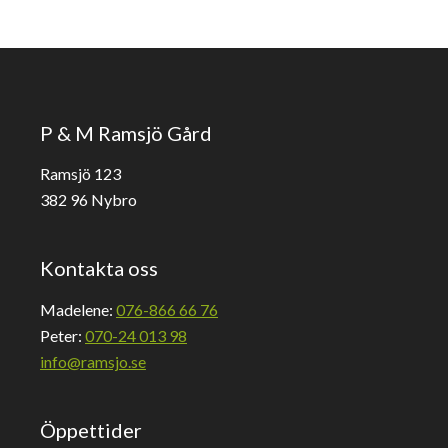
P & M Ramsjö Gård
Ramsjö 123
382 96 Nybro
Kontakta oss
Madelene:
076-866 66 76
Peter:
070-24 013 98
info@ramsjo.se
Öppettider