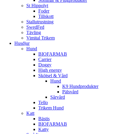
Sommar & Flugprodukter
St Hippolyt
Foder
Tillskott
Stallutrustning
SwedFed
Tävling
Vimital Trikem
Husdjur
Hund
BIOFARMAB
Carrier
Doggy
High energy
Skötsel & Vård
Hund
K9 Hundprodukter
Pälsvård
Sårvård
Tello
Trikem Hund
Katt
Bästis
BIOFARMAB
Katty