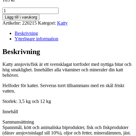
Katty
torrfoder
Lägg till i varukorg
med
Artikelnr:
220215
Kategori:
Katty
ansjovis/fisk
3,5kg
Beskrivning
mängd
Ytterligare information
Beskrivning
Katty ansjovis/fisk är ett svensklagat torrfoder med nyttiga bitar och
hög smaklighet. Innehåller alla vitaminer och mineraler din katt
behöver.
Helfoder för katter. Serveras torrt tillsammans med en skål friskt
vatten.
Storlek: 3,5 kg och 12 kg
Innehåll
Sammansättning
Spannmål, kött och animaliska biprodukter, fisk och fiskprodukter
(därav ansjovisinlagd sill 10%), oljor och fetter, mineralämnen, jäst.