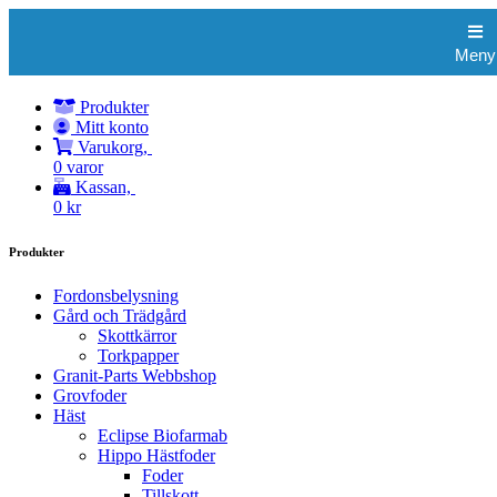
Butiksmeny
Meny
Butik
Produkter
Mitt konto
Varukorg,
0 varor
Kassan,
0
kr
Produkter
Fordonsbelysning
Gård och Trädgård
Skottkärror
Torkpapper
Granit-Parts Webbshop
Grovfoder
Häst
Eclipse Biofarmab
Hippo Hästfoder
Foder
Tillskott