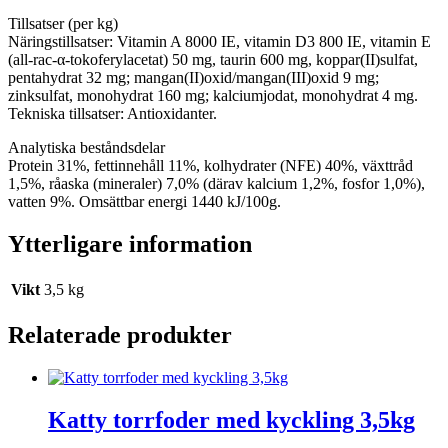
Tillsatser (per kg)
Näringstillsatser: Vitamin A 8000 IE, vitamin D3 800 IE, vitamin E
(all-rac-α-tokoferylacetat) 50 mg, taurin 600 mg, koppar(II)sulfat,
pentahydrat 32 mg; mangan(II)oxid/mangan(III)oxid 9 mg;
zinksulfat, monohydrat 160 mg; kalciumjodat, monohydrat 4 mg.
Tekniska tillsatser: Antioxidanter.
Analytiska beståndsdelar
Protein 31%, fettinnehåll 11%, kolhydrater (NFE) 40%, växttråd
1,5%, råaska (mineraler) 7,0% (därav kalcium 1,2%, fosfor 1,0%),
vatten 9%. Omsättbar energi 1440 kJ/100g.
Ytterligare information
Vikt
3,5 kg
Relaterade produkter
Katty torrfoder med kyckling 3,5kg