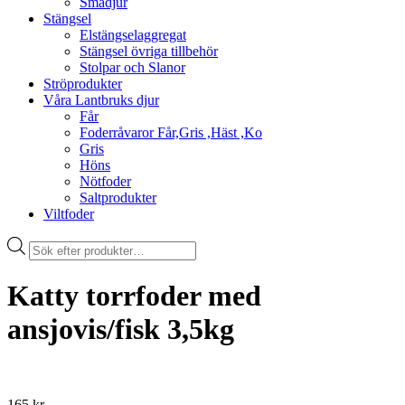
Smådjur
Stängsel
Elstängselaggregat
Stängsel övriga tillbehör
Stolpar och Slanor
Ströprodukter
Våra Lantbruks djur
Får
Foderråvaror Får,Gris ,Häst ,Ko
Gris
Höns
Nötfoder
Saltprodukter
Viltfoder
Products
search
Katty torrfoder med
ansjovis/fisk 3,5kg
165
kr