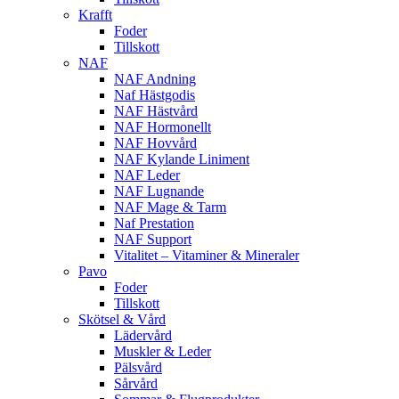
Krafft
Foder
Tillskott
NAF
NAF Andning
Naf Hästgodis
NAF Hästvård
NAF Hormonellt
NAF Hovvård
NAF Kylande Liniment
NAF Leder
NAF Lugnande
NAF Mage & Tarm
Naf Prestation
NAF Support
Vitalitet – Vitaminer & Mineraler
Pavo
Foder
Tillskott
Skötsel & Vård
Lädervård
Muskler & Leder
Pälsvård
Sårvård