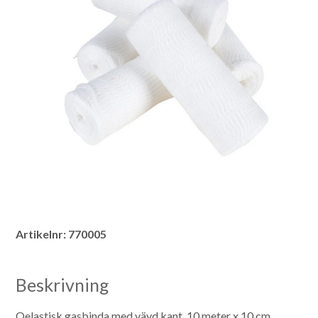
Artikelnr:
770005
Beskrivning
Oelastisk gasbinda med vävd kant.
10 meter x 10 cm.