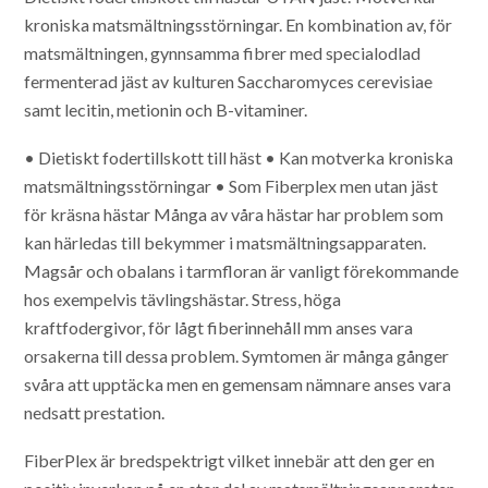
kroniska matsmältningsstörningar. En kombination av, för
matsmältningen, gynnsamma fibrer med specialodlad
fermenterad jäst av kulturen Saccharomyces cerevisiae
samt lecitin, metionin och B-vitaminer.
• Dietiskt fodertillskott till häst
• Kan motverka kroniska
matsmältningsstörningar
• Som Fiberplex men utan jäst
för kräsna hästar
Många av våra hästar har problem som
kan härledas till bekymmer i matsmältningsapparaten.
Magsår och obalans i tarmfloran är vanligt förekommande
hos exempelvis tävlingshästar. Stress, höga
kraftfodergivor, för lågt fiberinnehåll mm anses vara
orsakerna till dessa problem. Symtomen är många gånger
svåra att upptäcka men en gemensam nämnare anses vara
nedsatt prestation.
FiberPlex är bredspektrigt vilket innebär att den ger en