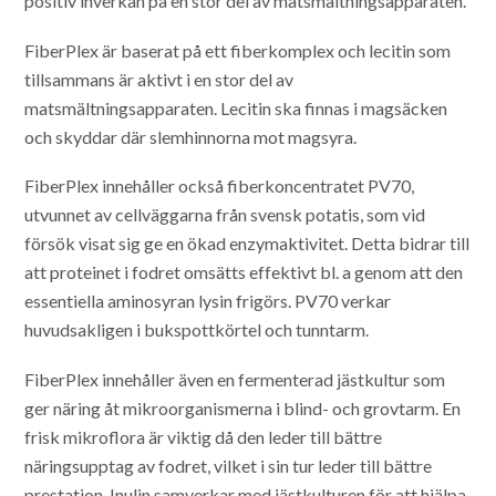
positiv inverkan på en stor del av matsmältningsapparaten.
FiberPlex är baserat på ett fiberkomplex och lecitin som
tillsammans är aktivt i en stor del av
matsmältningsapparaten. Lecitin ska finnas i magsäcken
och skyddar där slemhinnorna mot magsyra.
FiberPlex innehåller också fiberkoncentratet PV70,
utvunnet av cellväggarna från svensk potatis, som vid
försök visat sig ge en ökad enzymaktivitet. Detta bidrar till
att proteinet i fodret omsätts effektivt bl. a genom att den
essentiella aminosyran lysin frigörs. PV70 verkar
huvudsakligen i bukspottkörtel och tunntarm.
FiberPlex innehåller även en fermenterad jästkultur som
ger näring åt mikroorganismerna i blind- och grovtarm. En
frisk mikroflora är viktig då den leder till bättre
näringsupptag av fodret, vilket i sin tur leder till bättre
prestation. Inulin samverkar med jästkulturen för att hjälpa