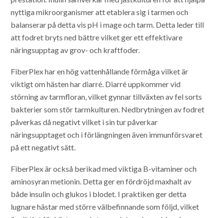
nyttiga mikroorganismer att etablera sig i tarmen och
balanserar på detta vis pH i mage och tarm. Detta leder till
att fodret bryts ned bättre vilket ger ett effektivare
näringsupptag av grov- och kraftfoder.
FiberPlex har en hög vattenhållande förmåga vilket är
viktigt om hästen har diarré. Diarré uppkommer vid
störning av tarmfloran, vilket gynnar tillväxten av fel sorts
bakterier som stör tarmkulturen. Nedbrytningen av fodret
påverkas då negativt vilket i sin tur påverkar
näringsupptaget och i förlängningen även immunförsvaret
på ett negativt sätt.
FiberPlex är också berikad med viktiga B-vitaminer och
aminosyran metionin. Detta ger en fördröjd maxhalt av
både insulin och glukos i blodet. I praktiken ger detta
lugnare hästar med större välbefinnande som följd, vilket