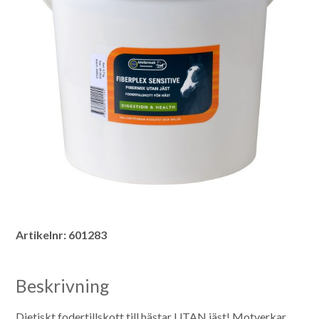
Artikelnr:
601283
Beskrivning
Dietiskt fodertillskott till hästar UTAN jäst!
Motverkar