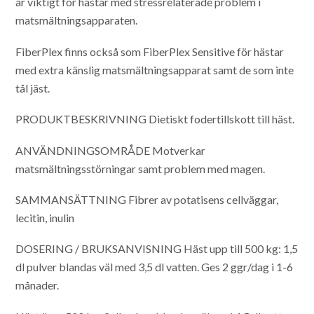
är viktigt för hästar med stressrelaterade problem i
matsmältningsapparaten.
FiberPlex finns också som FiberPlex Sensitive för hästar
med extra känslig matsmältningsapparat samt de som inte
tål jäst.
PRODUKTBESKRIVNING
Dietiskt fodertillskott till häst.
ANVÄNDNINGSOMRÅDE
Motverkar
matsmältningsstörningar samt problem med magen.
SAMMANSÄTTNING
Fibrer av potatisens cellväggar,
lecitin, inulin
DOSERING / BRUKSANVISNING
Häst upp till 500 kg: 1,5
dl pulver blandas väl med 3,5 dl vatten. Ges 2 ggr/dag i 1-6
månader.