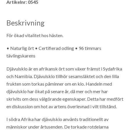
Artikelnr:
0545
Beskrivning
För ökad vitalitet hos hästen.
• Naturlig ört
• Certifierad odling
• 96 timmars
tävlingskarens
Djävulsklo är en afrikansk ört som växer främst i Sydafrika
och Namibia. Djävulsklo tillhör sesamsläktet och den lilla
frukten som torkas påminner om en klo. Handeln med
djävulsklo har ökat på senare år, då mer och mer har
skrivits om dess välgörande egenskaper. Detta har medfört
en diskussion om hot av artens överlevnad i vilt tillstånd.
I södra Afrika har djävulsklo använts traditionellt av
människor under årtusenden. De torkade rotdelarna