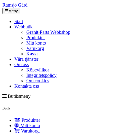
Ramsjö Gård
Meny
Start
Webbutik
Granit-Parts Webbshop
Produkter
Mitt konto
Varukorg
Kassa
Våra tjänster
Om oss
Köpevillkor
Integritetspolicy
Om cookies
Kontakta oss
Butiksmeny
Butik
Produkter
Mitt konto
Varukorg,