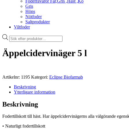
Foderråvaror Får,Gris ,Häst ,Ko
Gris
Höns
Nötfoder
Saltprodukter
Viltfoder
Products
search
Äppelcidervinäger 5 l
Artikelnr:
1195
Kategori:
Eclipse Biofarmab
Beskrivning
Ytterligare information
Beskrivning
Fodertillskott till häst. Har äppelcidervinägerns alla välgörande egens
• Naturligt fodertillskott