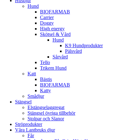
Husdjur
Hund
BIOFARMAB
Carrier
Doggy
High energy
Skötsel & Vård
Hund
K9 Hundprodukter
Pälsvård
Sårvård
Tello
Trikem Hund
Katt
Bästis
BIOFARMAB
Katty
Smådjur
Stängsel
Elstängselaggregat
Stängsel övriga tillbehör
Stolpar och Slanor
Ströprodukter
Våra Lantbruks djur
Får