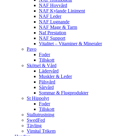
NAF Hovvård
NAF Kylande Liniment
NAF Leder
NAF Lugnande
NAF Mage & Tarm
Naf Prestation
NAF Support
Vitalitet – Vitaminer & Mineraler
Pavo
Foder
Tillskott
Skötsel & Vård
Lädervård
Muskler & Leder
Pälsvård
Sårvård
Sommar & Flugprodukter
St Hippolyt
Foder
Tillskott
Stallutrustning
SwedFed
Tävling
Vimital Trikem