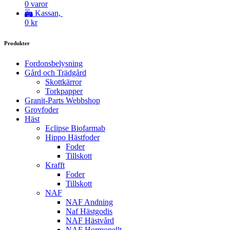
0 varor
Kassan,
0
kr
Produkter
Fordonsbelysning
Gård och Trädgård
Skottkärror
Torkpapper
Granit-Parts Webbshop
Grovfoder
Häst
Eclipse Biofarmab
Hippo Hästfoder
Foder
Tillskott
Krafft
Foder
Tillskott
NAF
NAF Andning
Naf Hästgodis
NAF Hästvård
NAF Hormonellt